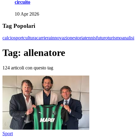
circuito
10 Apr 2026
Tag Popolari
calcio
sport
cultura
carriera
innovazione
storia
tennis
futuro
turismo
analisi
Tag: allenatore
124 articoli con questo tag
Sport