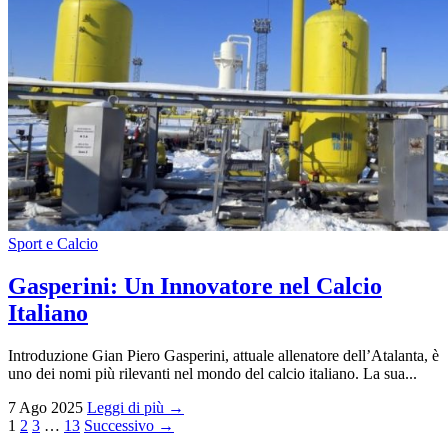
Sport e Calcio
Gasperini: Un Innovatore nel Calcio
Italiano
Introduzione Gian Piero Gasperini, attuale allenatore dell’Atalanta, è
uno dei nomi più rilevanti nel mondo del calcio italiano. La sua...
7 Ago 2025
Leggi di più →
Paginazione
1
2
3
…
13
Successivo →