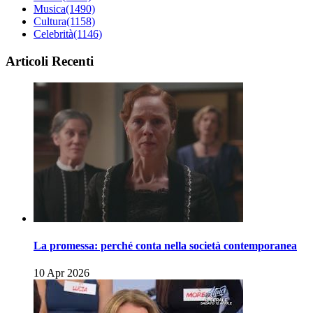
Musica
(1490)
Cultura
(1158)
Celebrità
(1146)
Articoli Recenti
La promessa: perché conta nella società contemporanea
10 Apr 2026