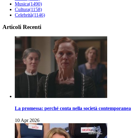
Musica
(1490)
Cultura
(1158)
Celebrità
(1146)
Articoli Recenti
La promessa: perché conta nella società contemporanea
10 Apr 2026