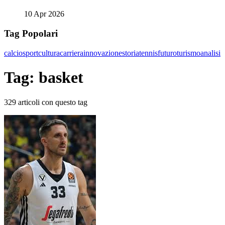
10 Apr 2026
Tag Popolari
calcio
sport
cultura
carriera
innovazione
storia
tennis
futuro
turismo
analisi
Tag: basket
329 articoli con questo tag