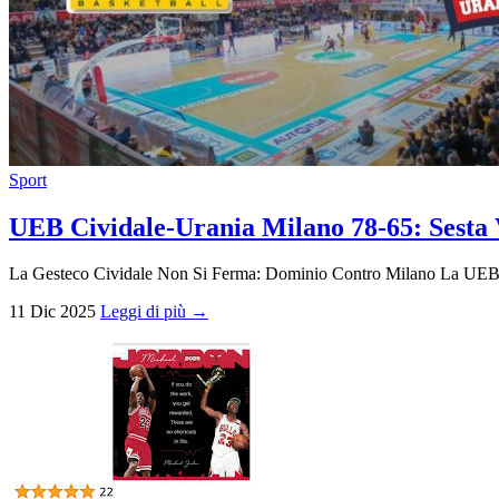
Sport
UEB Cividale-Urania Milano 78-65: Sesta V
La Gesteco Cividale Non Si Ferma: Dominio Contro Milano La UEB Civ
11 Dic 2025
Leggi di più →