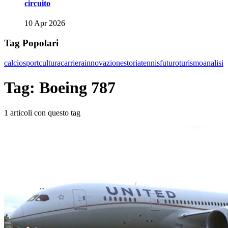
circuito
10 Apr 2026
Tag Popolari
calcio
sport
cultura
carriera
innovazione
storia
tennis
futuro
turismo
analisi
Tag: Boeing 787
1 articoli con questo tag