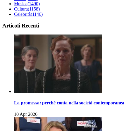
Musica
(1490)
Cultura
(1158)
Celebrità
(1146)
Articoli Recenti
La promessa: perché conta nella società contemporanea
10 Apr 2026