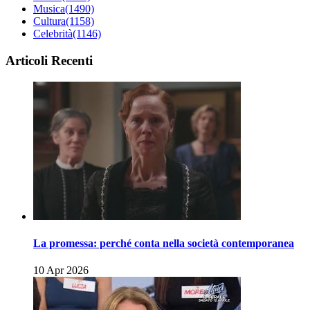
Musica
(1490)
Cultura
(1158)
Celebrità
(1146)
Articoli Recenti
La promessa: perché conta nella società contemporanea
10 Apr 2026