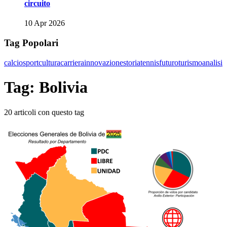
circuito
10 Apr 2026
Tag Popolari
calcio
sport
cultura
carriera
innovazione
storia
tennis
futuro
turismo
analisi
Tag: Bolivia
20 articoli con questo tag