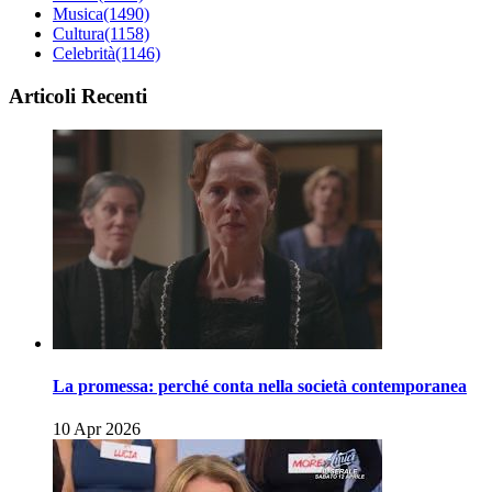
Musica
(1490)
Cultura
(1158)
Celebrità
(1146)
Articoli Recenti
La promessa: perché conta nella società contemporanea
10 Apr 2026