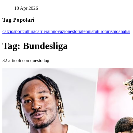
10 Apr 2026
Tag Popolari
calcio
sport
cultura
carriera
innovazione
storia
tennis
futuro
turismo
analisi
Tag: Bundesliga
32 articoli con questo tag