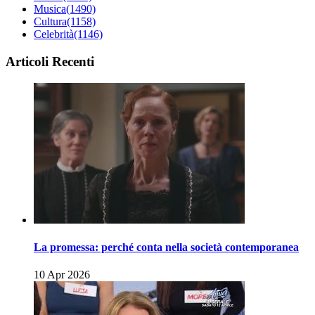
Musica
(1490)
Cultura
(1158)
Celebrità
(1146)
Articoli Recenti
La promessa: perché conta nella società contemporanea
10 Apr 2026