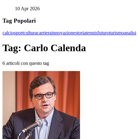
10 Apr 2026
Tag Popolari
calcio
sport
cultura
carriera
innovazione
storia
tennis
futuro
turismo
analisi
Tag: Carlo Calenda
6 articoli con questo tag