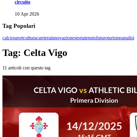
circuito
10 Apr 2026
Tag Popolari
calcio
sport
cultura
carriera
innovazione
storia
tennis
futuro
turismo
analisi
Tag: Celta Vigo
11 articoli con questo tag