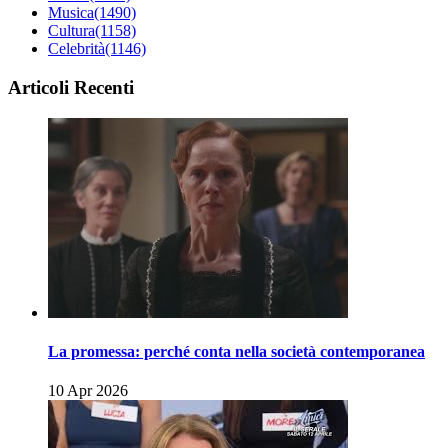
Musica
(1490)
Cultura
(1158)
Celebrità
(1146)
Articoli Recenti
La promessa: perché conta nella società contemporanea
10 Apr 2026