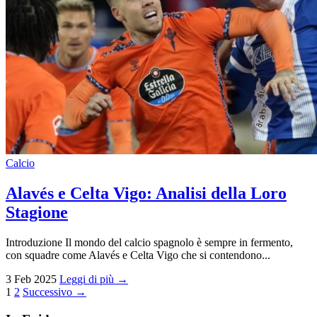
Calcio
Alavés e Celta Vigo: Analisi della Loro
Stagione
Introduzione Il mondo del calcio spagnolo è sempre in fermento,
con squadre come Alavés e Celta Vigo che si contendono...
3 Feb 2025
Leggi di più →
Paginazione
1
2
Successivo →
degli