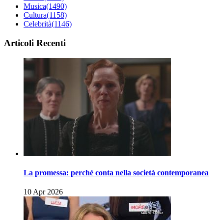
Musica
(1490)
Cultura
(1158)
Celebrità
(1146)
Articoli Recenti
La promessa: perché conta nella società contemporanea
10 Apr 2026