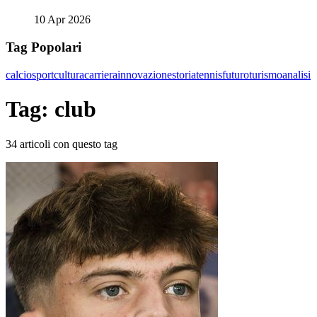
10 Apr 2026
Tag Popolari
calcio
sport
cultura
carriera
innovazione
storia
tennis
futuro
turismo
analisi
Tag: club
34 articoli con questo tag