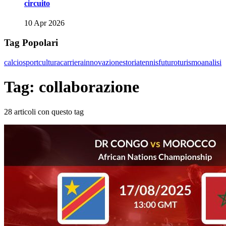
circuito
10 Apr 2026
Tag Popolari
calcio
sport
cultura
carriera
innovazione
storia
tennis
futuro
turismo
analisi
Tag: collaborazione
28 articoli con questo tag