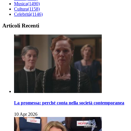
Musica
(1490)
Cultura
(1158)
Celebrità
(1146)
Articoli Recenti
La promessa: perché conta nella società contemporanea
10 Apr 2026