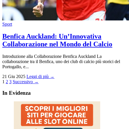
Sport
Benfica Auckland: Un’Innovativa
Collaborazione nel Mondo del Calcio
Introduzione alla Collaborazione Benfica Auckland La
collaborazione tra il Benfica, uno dei club di calcio più storici del
Portogallo, e...
21 Giu 2025
Leggi di più →
Paginazione
1
2
3
Successivo →
degli
In Evidenza
articoli