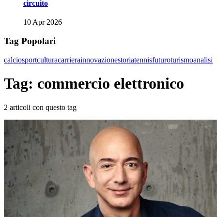
circuito
10 Apr 2026
Tag Popolari
calcio
sport
cultura
carriera
innovazione
storia
tennis
futuro
turismo
analisi
Tag: commercio elettronico
2 articoli con questo tag