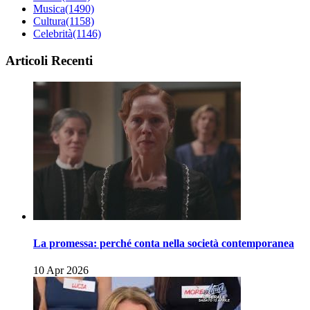
Musica
(1490)
Cultura
(1158)
Celebrità
(1146)
Articoli Recenti
La promessa: perché conta nella società contemporanea
10 Apr 2026