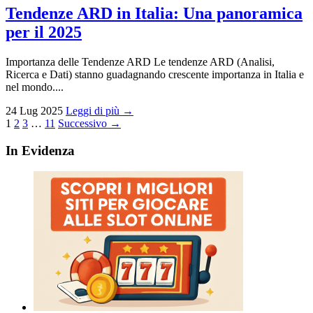
Tendenze ARD in Italia: Una panoramica
per il 2025
Importanza delle Tendenze ARD Le tendenze ARD (Analisi,
Ricerca e Dati) stanno guadagnando crescente importanza in Italia e
nel mondo....
24 Lug 2025
Leggi di più →
Paginazione
1
2
3
…
11
Successivo →
degli
In Evidenza
articoli