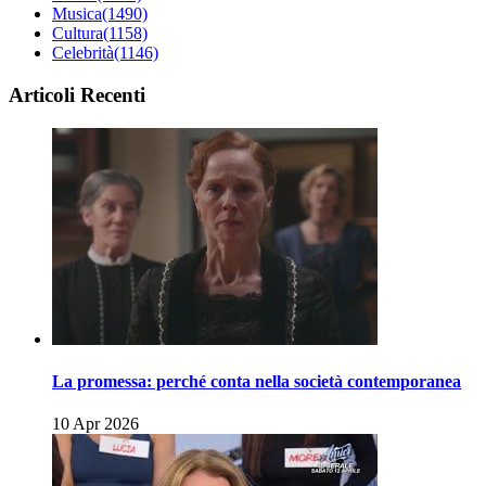
Musica
(1490)
Cultura
(1158)
Celebrità
(1146)
Articoli Recenti
La promessa: perché conta nella società contemporanea
10 Apr 2026