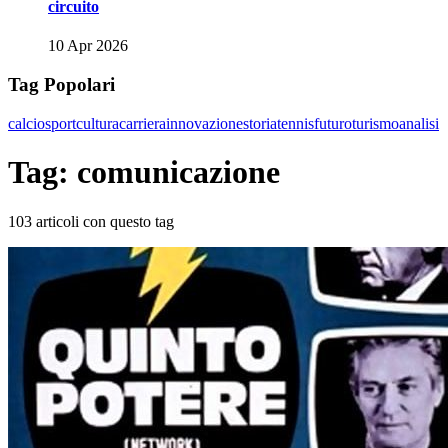
circuito
10 Apr 2026
Tag Popolari
calcio
sport
cultura
carriera
innovazione
storia
tennis
futuro
turismo
analisi
Tag: comunicazione
103 articoli con questo tag