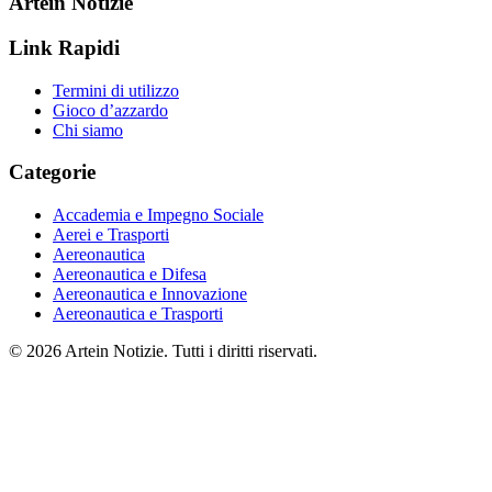
Artein Notizie
Link Rapidi
Termini di utilizzo
Gioco d’azzardo
Chi siamo
Categorie
Accademia e Impegno Sociale
Aerei e Trasporti
Aereonautica
Aereonautica e Difesa
Aereonautica e Innovazione
Aereonautica e Trasporti
© 2026 Artein Notizie. Tutti i diritti riservati.