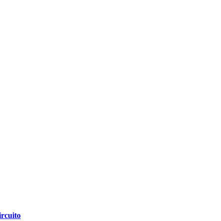
ircuito