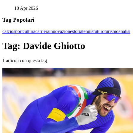
10 Apr 2026
Tag Popolari
calcio
sport
cultura
carriera
innovazione
storia
tennis
futuro
turismo
analisi
Tag: Davide Ghiotto
1 articoli con questo tag