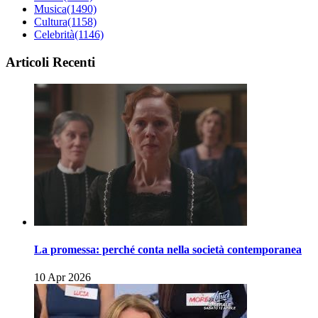
Musica
(1490)
Cultura
(1158)
Celebrità
(1146)
Articoli Recenti
La promessa: perché conta nella società contemporanea
10 Apr 2026