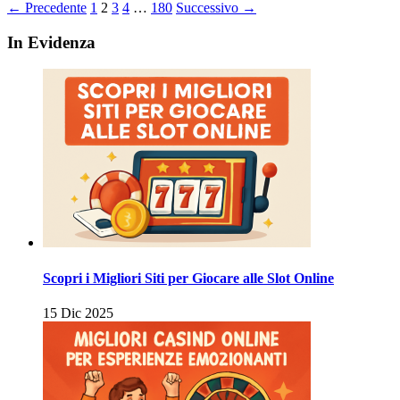
Paginazione
← Precedente
1
2
3
4
…
180
Successivo →
degli
In Evidenza
articoli
Scopri i Migliori Siti per Giocare alle Slot Online
15 Dic 2025