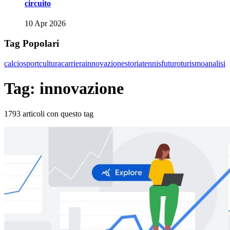
circuito
10 Apr 2026
Tag Popolari
calcio
sport
cultura
carriera
innovazione
storia
tennis
futuro
turismo
analisi
Tag: innovazione
1793 articoli con questo tag