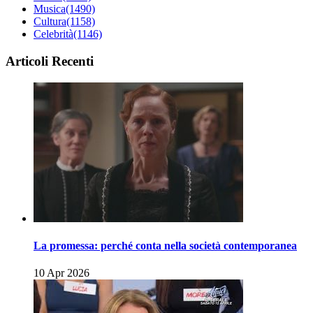
Musica
(1490)
Cultura
(1158)
Celebrità
(1146)
Articoli Recenti
La promessa: perché conta nella società contemporanea
10 Apr 2026