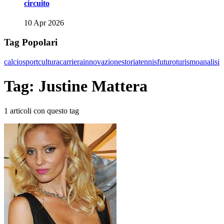
circuito
10 Apr 2026
Tag Popolari
calcio
sport
cultura
carriera
innovazione
storia
tennis
futuro
turismo
analisi
Tag: Justine Mattera
1 articoli con questo tag