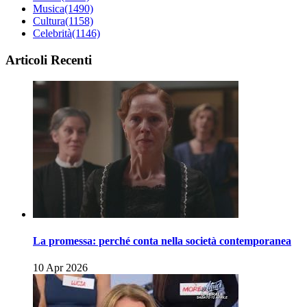
Musica
(1490)
Cultura
(1158)
Celebrità
(1146)
Articoli Recenti
La promessa: perché conta nella società contemporanea
10 Apr 2026