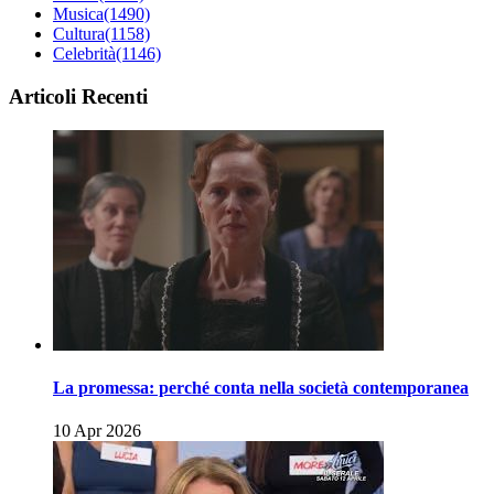
Musica
(1490)
Cultura
(1158)
Celebrità
(1146)
Articoli Recenti
La promessa: perché conta nella società contemporanea
10 Apr 2026