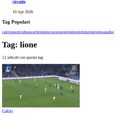
circuito
10 Apr 2026
Tag Popolari
calcio
sport
cultura
carriera
innovazione
storia
tennis
futuro
turismo
analisi
Tag: lione
12 articoli con questo tag
Calcio