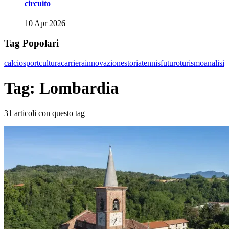
circuito
10 Apr 2026
Tag Popolari
calcio
sport
cultura
carriera
innovazione
storia
tennis
futuro
turismo
analisi
Tag: Lombardia
31 articoli con questo tag