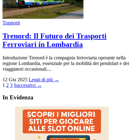
Trasporti
Trenord: Il Futuro dei Trasporti
Ferroviari in Lombardia
Introduzione Trenord è la compagnia ferroviaria operante nella
regione Lombardia, essenziale per la mobilità dei pendolari e dei
viaggiatori occasionali....
12 Giu 2025
Leggi di più →
Paginazione
1
2
3
Successivo →
degli
In Evidenza
articoli