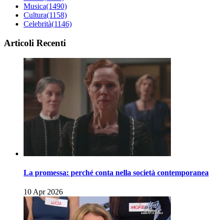
Musica
(1490)
Cultura
(1158)
Celebrità
(1146)
Articoli Recenti
La promessa: perché conta nella società contemporanea
10 Apr 2026