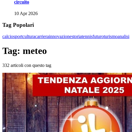
circuito
10 Apr 2026
Tag Popolari
calcio
sport
cultura
carriera
innovazione
storia
tennis
futuro
turismo
analisi
Tag: meteo
332 articoli con questo tag