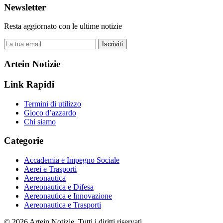
Newsletter
Resta aggiornato con le ultime notizie
Iscriviti
Artein Notizie
Link Rapidi
Termini di utilizzo
Gioco d’azzardo
Chi siamo
Categorie
Accademia e Impegno Sociale
Aerei e Trasporti
Aereonautica
Aereonautica e Difesa
Aereonautica e Innovazione
Aereonautica e Trasporti
© 2026 Artein Notizie. Tutti i diritti riservati.