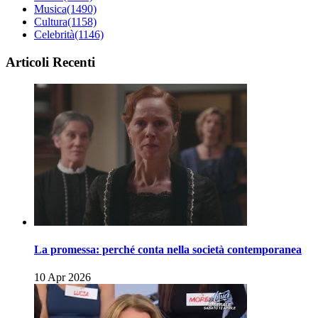
Musica
(1490)
Cultura
(1158)
Celebrità
(1146)
Articoli Recenti
La promessa: perché conta nella società contemporanea
10 Apr 2026