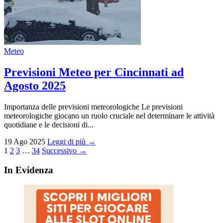
Meteo
Previsioni Meteo per Cincinnati ad
Agosto 2025
Importanza delle previsioni meteorologiche Le previsioni
meteorologiche giocano un ruolo cruciale nel determinare le attività
quotidiane e le decisioni di...
19 Ago 2025
Leggi di più →
Paginazione
1
2
3
…
34
Successivo →
degli
In Evidenza
articoli