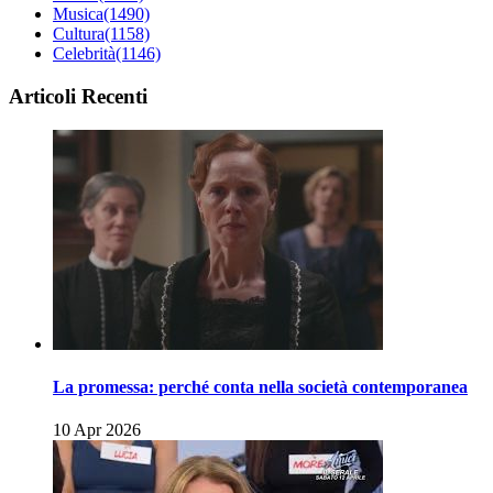
Musica
(1490)
Cultura
(1158)
Celebrità
(1146)
Articoli Recenti
La promessa: perché conta nella società contemporanea
10 Apr 2026