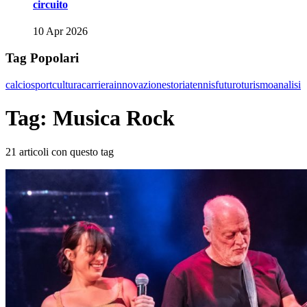
circuito
10 Apr 2026
Tag Popolari
calcio
sport
cultura
carriera
innovazione
storia
tennis
futuro
turismo
analisi
Tag: Musica Rock
21 articoli con questo tag