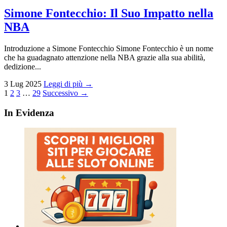
Simone Fontecchio: Il Suo Impatto nella
NBA
Introduzione a Simone Fontecchio Simone Fontecchio è un nome
che ha guadagnato attenzione nella NBA grazie alla sua abilità,
dedizione...
3 Lug 2025
Leggi di più →
Paginazione
1
2
3
…
29
Successivo →
degli
In Evidenza
articoli