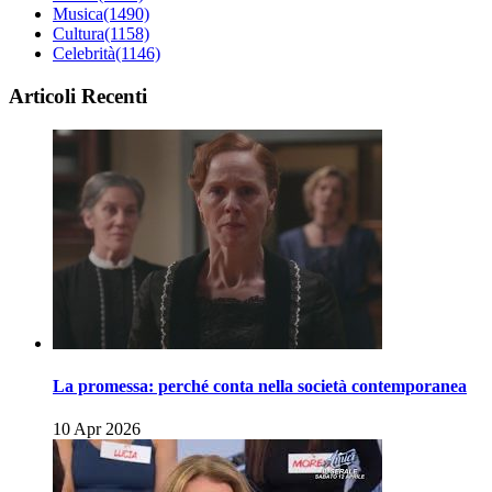
Musica
(1490)
Cultura
(1158)
Celebrità
(1146)
Articoli Recenti
La promessa: perché conta nella società contemporanea
10 Apr 2026