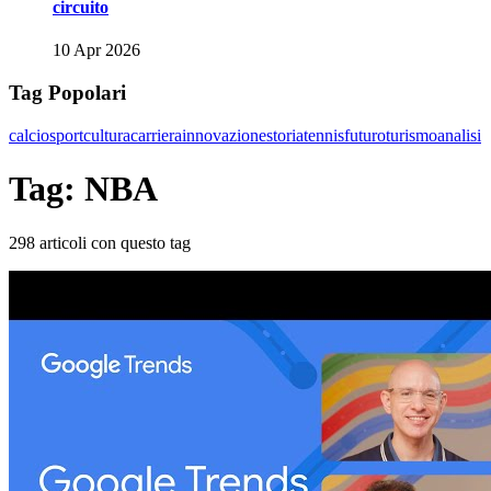
circuito
10 Apr 2026
Tag Popolari
calcio
sport
cultura
carriera
innovazione
storia
tennis
futuro
turismo
analisi
Tag: NBA
298 articoli con questo tag