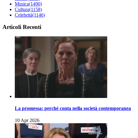
Musica
(1490)
Cultura
(1158)
Celebrità
(1146)
Articoli Recenti
La promessa: perché conta nella società contemporanea
10 Apr 2026