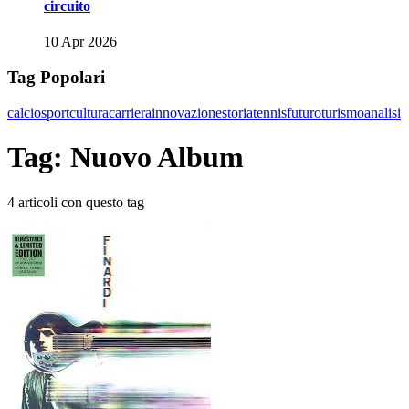
circuito
10 Apr 2026
Tag Popolari
calcio
sport
cultura
carriera
innovazione
storia
tennis
futuro
turismo
analisi
Tag: Nuovo Album
4 articoli con questo tag