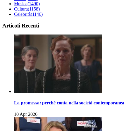
Musica
(1490)
Cultura
(1158)
Celebrità
(1146)
Articoli Recenti
La promessa: perché conta nella società contemporanea
10 Apr 2026