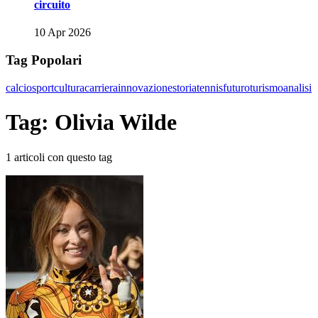
circuito
10 Apr 2026
Tag Popolari
calcio
sport
cultura
carriera
innovazione
storia
tennis
futuro
turismo
analisi
Tag: Olivia Wilde
1 articoli con questo tag