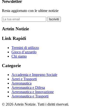
Newsletter
Resta aggiornato con le ultime notizie
Iscriviti
Artein Notizie
Link Rapidi
Termini di utilizzo
Gioco d’azzardo
Chi siamo
Categorie
Accademia e Impegno Sociale
Aerei e Trasporti
Aereonautica
Aereonautica e Difesa
Aereonautica e Innovazione
Aereonautica e Trasporti
© 2026 Artein Notizie. Tutti i diritti riservati.