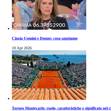
Cinzia Uomini e Donne: cosa sappiamo
10 Apr 2026
Torneo Montecarlo: ruolo, caratteristiche e significato nel c