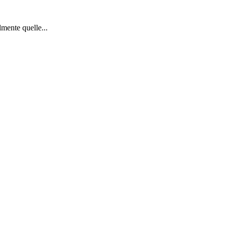
lmente quelle...