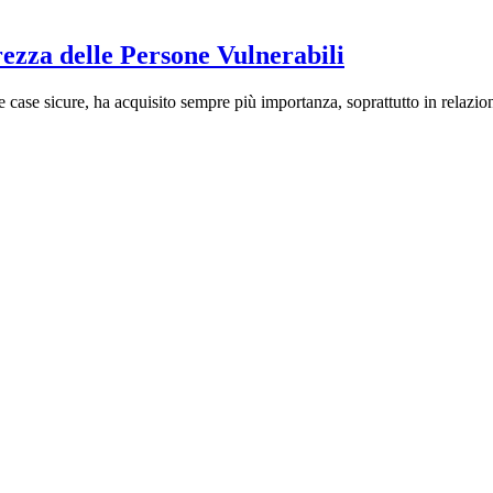
ezza delle Persone Vulnerabili
 case sicure, ha acquisito sempre più importanza, soprattutto in relazion