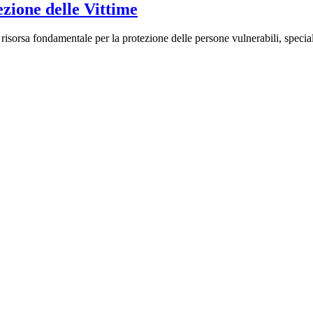
zione delle Vittime
risorsa fondamentale per la protezione delle persone vulnerabili, specia