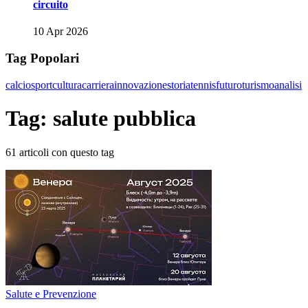
circuito
10 Apr 2026
Tag Popolari
calcio
sport
cultura
carriera
innovazione
storia
tennis
futuro
turismo
analisi
Tag: salute pubblica
61 articoli con questo tag
Salute e Prevenzione