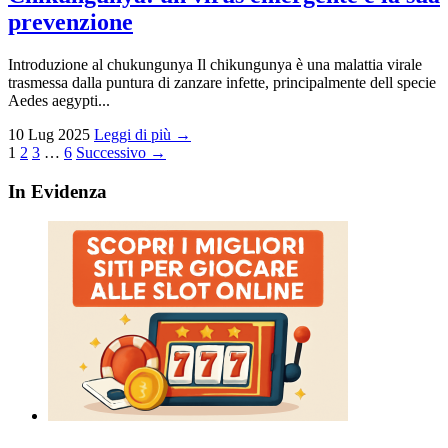
prevenzione
Introduzione al chukungunya Il chikungunya è una malattia virale
trasmessa dalla puntura di zanzare infette, principalmente dell specie
Aedes aegypti...
10 Lug 2025
Leggi di più →
Paginazione
1
2
3
…
6
Successivo →
degli
In Evidenza
articoli