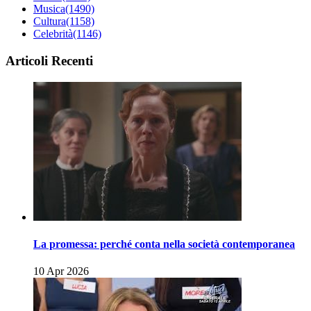
Musica
(1490)
Cultura
(1158)
Celebrità
(1146)
Articoli Recenti
La promessa: perché conta nella società contemporanea
10 Apr 2026