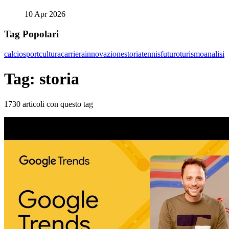
10 Apr 2026
Tag Popolari
calcio
sport
cultura
carriera
innovazione
storia
tennis
futuro
turismo
analisi
Tag: storia
1730 articoli con questo tag