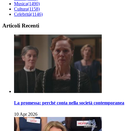
Musica
(1490)
Cultura
(1158)
Celebrità
(1146)
Articoli Recenti
La promessa: perché conta nella società contemporanea
10 Apr 2026