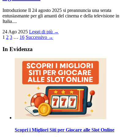
Introduzione Il 24 agosto 2025 si preannuncia una serata
entusiasmante per gli amanti del cinema e della televisione in
Italia....
24 Ago 2025
Leggi di più →
Paginazione
1
2
3
…
16
Successivo →
degli
In Evidenza
articoli
Scopri i Migliori Siti per Giocare alle Slot Online