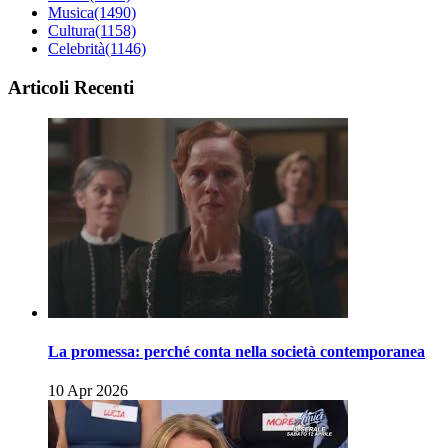
Musica
(1490)
Cultura
(1158)
Celebrità
(1146)
Articoli Recenti
La promessa: perché conta nella società contemporanea
10 Apr 2026