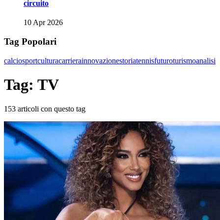
circuito
10 Apr 2026
Tag Popolari
calcio
sport
cultura
carriera
innovazione
storia
tennis
futuro
turismo
analisi
Tag: TV
153 articoli con questo tag