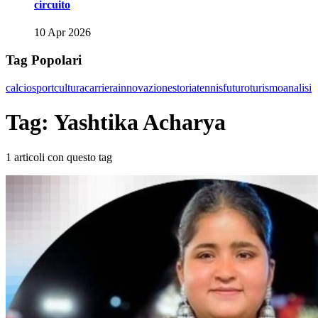
circuito
10 Apr 2026
Tag Popolari
calcio
sport
cultura
carriera
innovazione
storia
tennis
futuro
turismo
analisi
Tag: Yashtika Acharya
1 articoli con questo tag