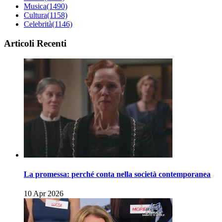
Musica
(1490)
Cultura
(1158)
Celebrità
(1146)
Articoli Recenti
La promessa: perché conta nella società contemporanea
10 Apr 2026