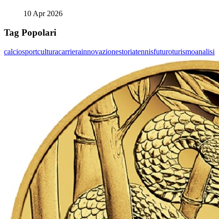
10 Apr 2026
Tag Popolari
calcio
sport
cultura
carriera
innovazione
storia
tennis
futuro
turismo
analisi