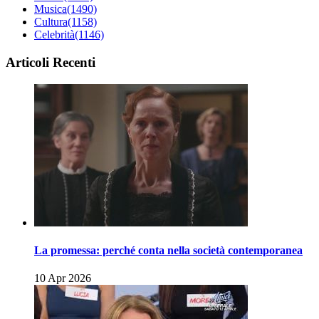
Musica
(1490)
Cultura
(1158)
Celebrità
(1146)
Articoli Recenti
La promessa: perché conta nella società contemporanea
10 Apr 2026