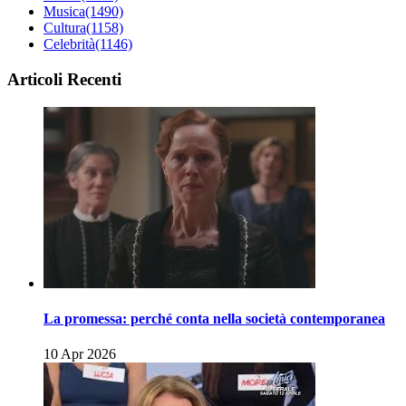
Musica
(1490)
Cultura
(1158)
Celebrità
(1146)
Articoli Recenti
La promessa: perché conta nella società contemporanea
10 Apr 2026