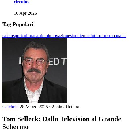
circuito
10 Apr 2026
Tag Popolari
calcio
sport
cultura
carriera
innovazione
storia
tennis
futuro
turismo
analisi
Celebrità
28 Marzo 2025
•
2 min di lettura
Tom Selleck: Dalla Television al Grande
Schermo