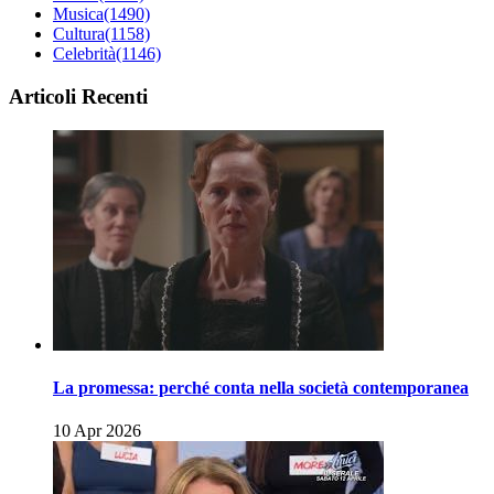
Musica
(1490)
Cultura
(1158)
Celebrità
(1146)
Articoli Recenti
La promessa: perché conta nella società contemporanea
10 Apr 2026