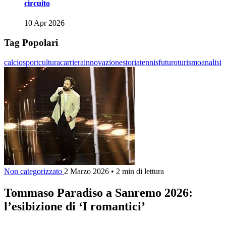
circuito
10 Apr 2026
Tag Popolari
calcio
sport
cultura
carriera
innovazione
storia
tennis
futuro
turismo
analisi
Non categorizzato
2 Marzo 2026
•
2 min di lettura
Tommaso Paradiso a Sanremo 2026:
l’esibizione di ‘I romantici’