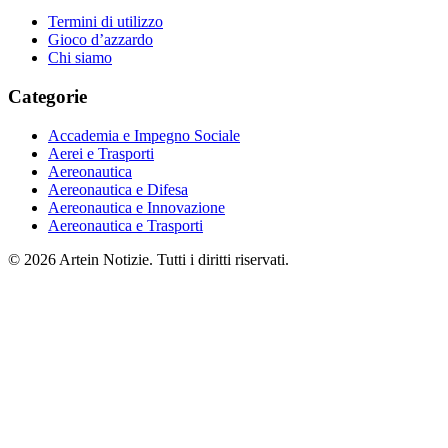
Termini di utilizzo
Gioco d’azzardo
Chi siamo
Categorie
Accademia e Impegno Sociale
Aerei e Trasporti
Aereonautica
Aereonautica e Difesa
Aereonautica e Innovazione
Aereonautica e Trasporti
© 2026 Artein Notizie. Tutti i diritti riservati.