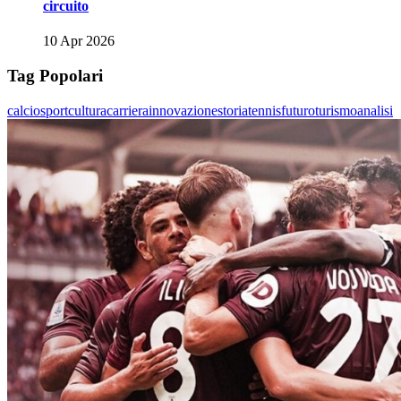
circuito
10 Apr 2026
Tag Popolari
calcio
sport
cultura
carriera
innovazione
storia
tennis
futuro
turismo
analisi