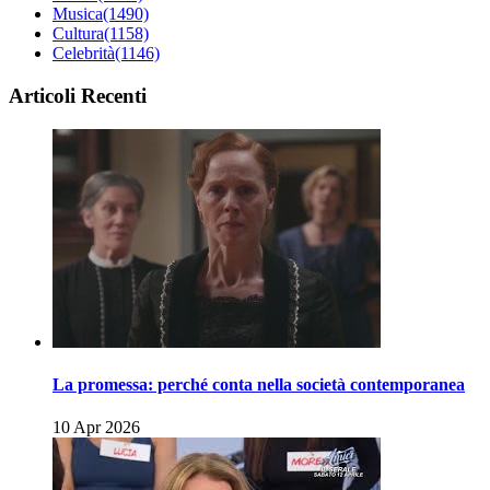
Musica
(1490)
Cultura
(1158)
Celebrità
(1146)
Articoli Recenti
La promessa: perché conta nella società contemporanea
10 Apr 2026