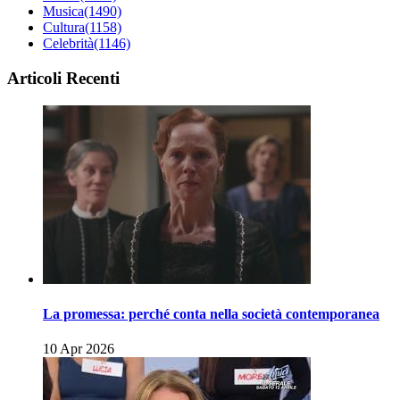
Musica
(1490)
Cultura
(1158)
Celebrità
(1146)
Articoli Recenti
La promessa: perché conta nella società contemporanea
10 Apr 2026