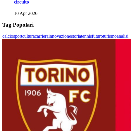
circuito
10 Apr 2026
Tag Popolari
calcio
sport
cultura
carriera
innovazione
storia
tennis
futuro
turismo
analisi