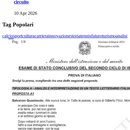
circuito
10 Apr 2026
Tag Popolari
calcio
sport
cultura
carriera
innovazione
storia
tennis
futuro
turismo
analisi