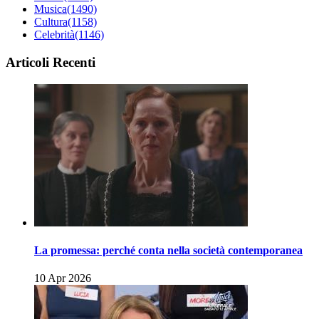
Musica
(1490)
Cultura
(1158)
Celebrità
(1146)
Articoli Recenti
La promessa: perché conta nella società contemporanea
10 Apr 2026