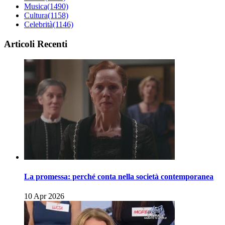
Musica
(1490)
Cultura
(1158)
Celebrità
(1146)
Articoli Recenti
La promessa: perché conta nella società contemporanea
10 Apr 2026