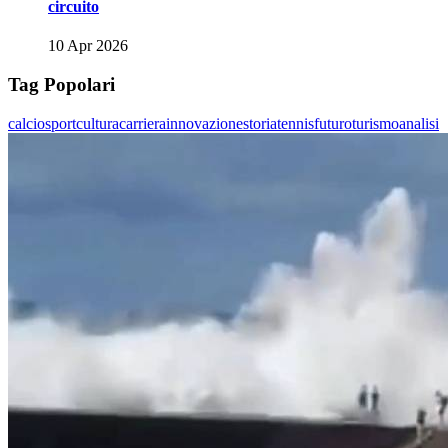
circuito
10 Apr 2026
Tag Popolari
calcio
sport
cultura
carriera
innovazione
storia
tennis
futuro
turismo
analisi