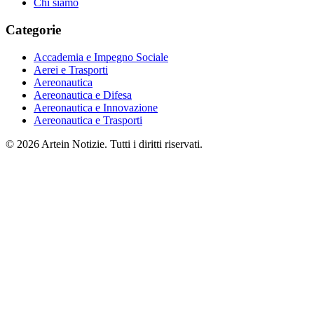
Chi siamo
Categorie
Accademia e Impegno Sociale
Aerei e Trasporti
Aereonautica
Aereonautica e Difesa
Aereonautica e Innovazione
Aereonautica e Trasporti
© 2026 Artein Notizie. Tutti i diritti riservati.