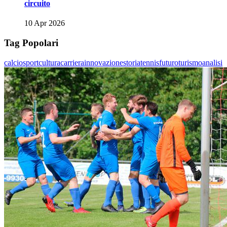
circuito
10 Apr 2026
Tag Popolari
calcio
sport
cultura
carriera
innovazione
storia
tennis
futuro
turismo
analisi