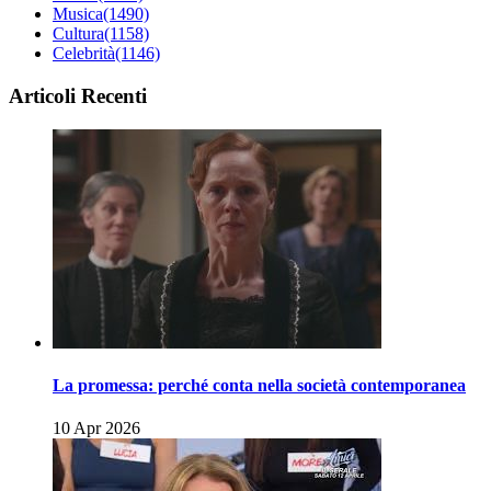
Musica
(1490)
Cultura
(1158)
Celebrità
(1146)
Articoli Recenti
La promessa: perché conta nella società contemporanea
10 Apr 2026