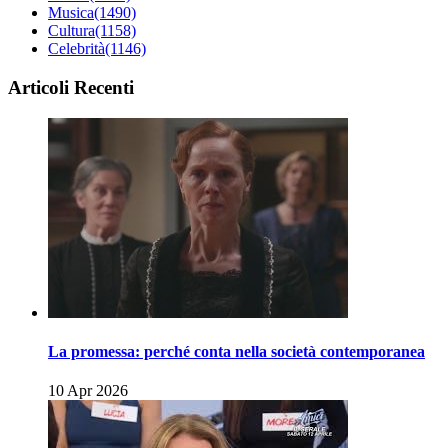
Musica
(1490)
Cultura
(1158)
Celebrità
(1146)
Articoli Recenti
La promessa: perché conta nella società contemporanea
10 Apr 2026