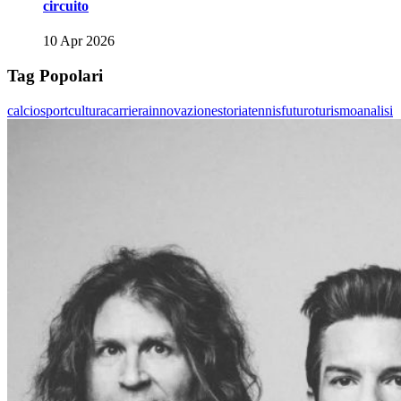
circuito
10 Apr 2026
Tag Popolari
calcio
sport
cultura
carriera
innovazione
storia
tennis
futuro
turismo
analisi