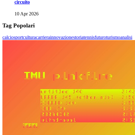
circuito
10 Apr 2026
Tag Popolari
calcio
sport
cultura
carriera
innovazione
storia
tennis
futuro
turismo
analisi