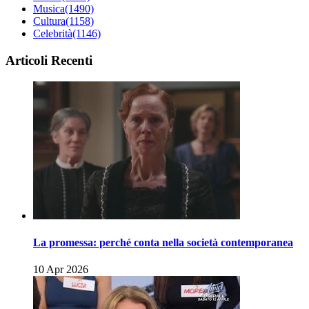
Musica
(1490)
Cultura
(1158)
Celebrità
(1146)
Articoli Recenti
La promessa: perché conta nella società contemporanea
10 Apr 2026