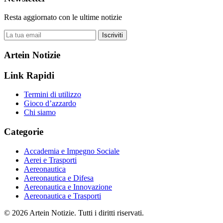
Resta aggiornato con le ultime notizie
Iscriviti
Artein Notizie
Link Rapidi
Termini di utilizzo
Gioco d’azzardo
Chi siamo
Categorie
Accademia e Impegno Sociale
Aerei e Trasporti
Aereonautica
Aereonautica e Difesa
Aereonautica e Innovazione
Aereonautica e Trasporti
© 2026 Artein Notizie. Tutti i diritti riservati.