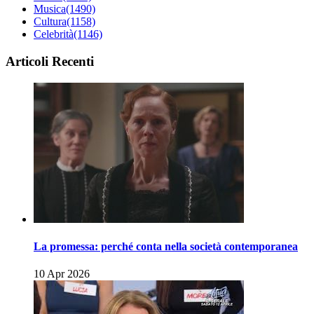
Musica
(1490)
Cultura
(1158)
Celebrità
(1146)
Articoli Recenti
La promessa: perché conta nella società contemporanea
10 Apr 2026