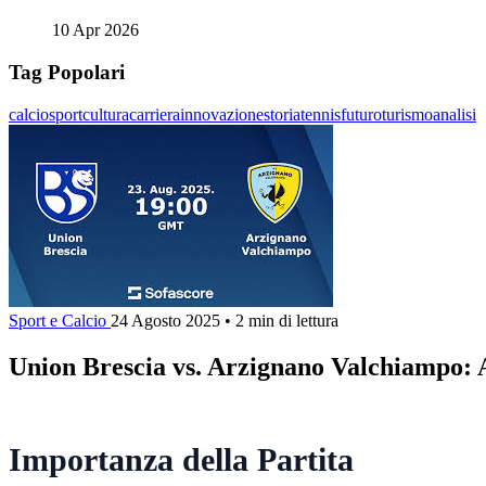
10 Apr 2026
Tag Popolari
calcio
sport
cultura
carriera
innovazione
storia
tennis
futuro
turismo
analisi
Sport e Calcio
24 Agosto 2025
•
2 min di lettura
Union Brescia vs. Arzignano Valchiampo: An
Importanza della Partita