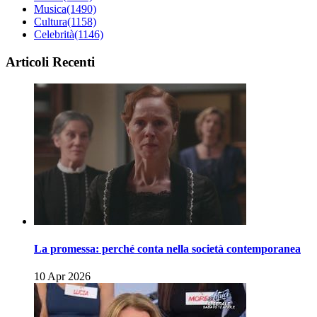
Musica
(1490)
Cultura
(1158)
Celebrità
(1146)
Articoli Recenti
La promessa: perché conta nella società contemporanea
10 Apr 2026