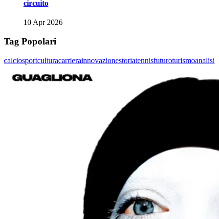
circuito
10 Apr 2026
Tag Popolari
calcio
sport
cultura
carriera
innovazione
storia
tennis
futuro
turismo
analisi