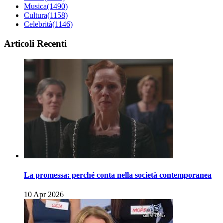
Musica
(1490)
Cultura
(1158)
Celebrità
(1146)
Articoli Recenti
La promessa: perché conta nella società contemporanea
10 Apr 2026