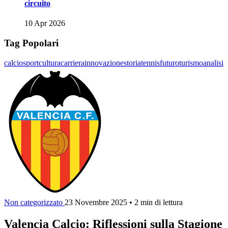
circuito
10 Apr 2026
Tag Popolari
calcio
sport
cultura
carriera
innovazione
storia
tennis
futuro
turismo
analisi
Non categorizzato
23 Novembre 2025
•
2 min di lettura
Valencia Calcio: Riflessioni sulla Stagione