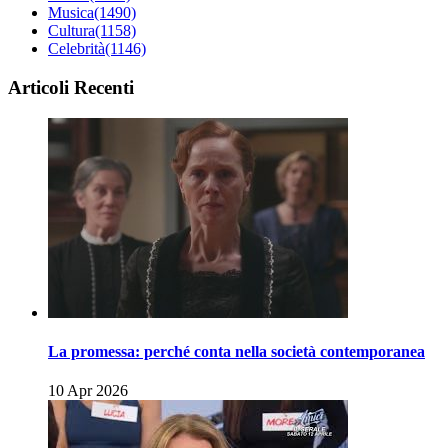
Musica
(1490)
Cultura
(1158)
Celebrità
(1146)
Articoli Recenti
La promessa: perché conta nella società contemporanea
10 Apr 2026