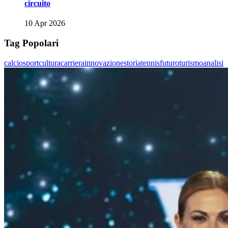
circuito
10 Apr 2026
Tag Popolari
calcio
sport
cultura
carriera
innovazione
storia
tennis
futuro
turismo
analisi