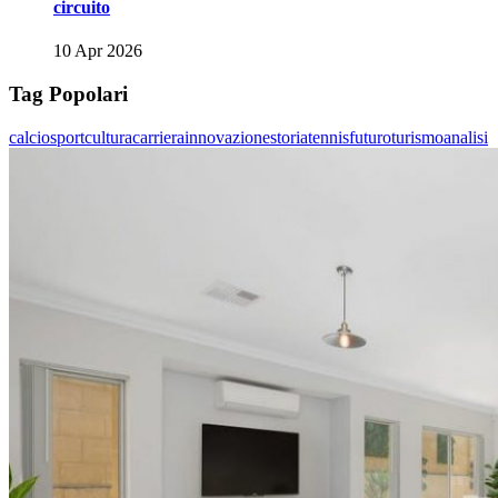
circuito
10 Apr 2026
Tag Popolari
calcio
sport
cultura
carriera
innovazione
storia
tennis
futuro
turismo
analisi