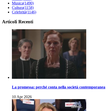
Musica
(1490)
Cultura
(1158)
Celebrità
(1146)
Articoli Recenti
La promessa: perché conta nella società contemporanea
10 Apr 2026