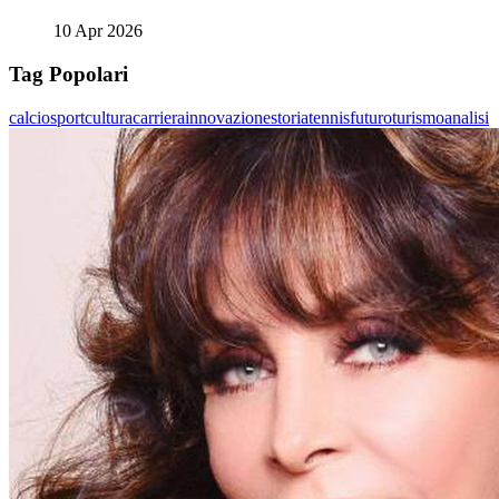
10 Apr 2026
Tag Popolari
calcio
sport
cultura
carriera
innovazione
storia
tennis
futuro
turismo
analisi