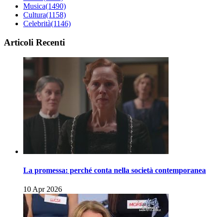
Musica
(1490)
Cultura
(1158)
Celebrità
(1146)
Articoli Recenti
La promessa: perché conta nella società contemporanea
10 Apr 2026