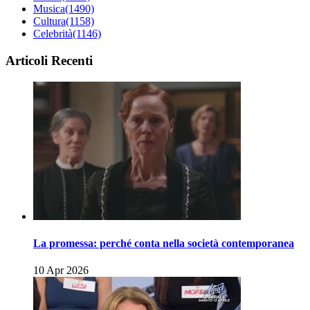
Musica
(1490)
Cultura
(1158)
Celebrità
(1146)
Articoli Recenti
La promessa: perché conta nella società contemporanea
10 Apr 2026