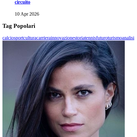
circuito
10 Apr 2026
Tag Popolari
calcio
sport
cultura
carriera
innovazione
storia
tennis
futuro
turismo
analisi