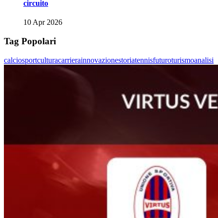
circuito
10 Apr 2026
Tag Popolari
calcio
sport
cultura
carriera
innovazione
storia
tennis
futuro
turismo
analisi