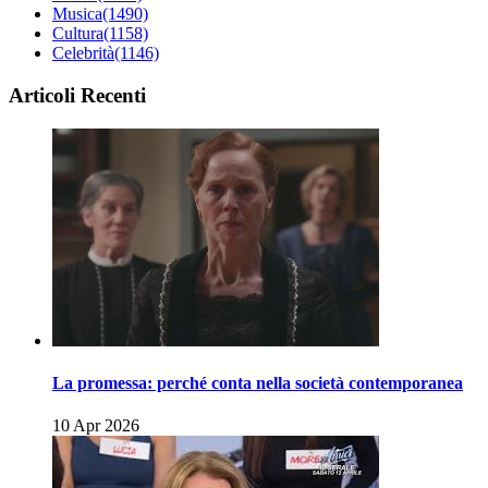
Musica
(1490)
Cultura
(1158)
Celebrità
(1146)
Articoli Recenti
La promessa: perché conta nella società contemporanea
10 Apr 2026