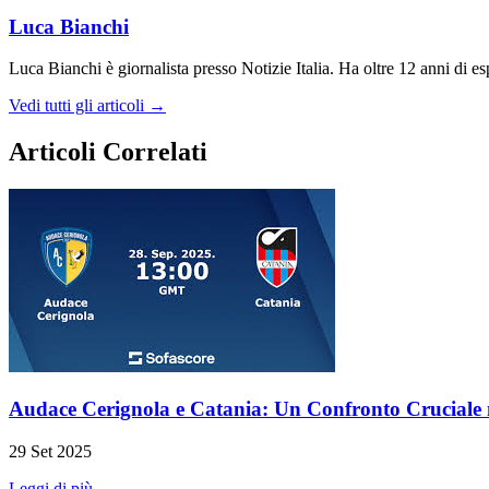
Luca Bianchi
Luca Bianchi è giornalista presso Notizie Italia. Ha oltre 12 anni di espe
Vedi tutti gli articoli →
Articoli Correlati
Audace Cerignola e Catania: Un Confronto Cruciale
29 Set 2025
Leggi di più →