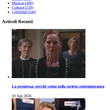
Musica
(1490)
Cultura
(1158)
Celebrità
(1146)
Articoli Recenti
La promessa: perché conta nella società contemporanea
10 Apr 2026