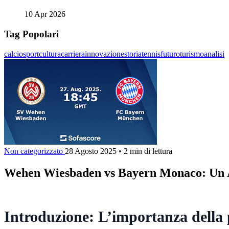
10 Apr 2026
Tag Popolari
calcio
sport
cultura
carriera
innovazione
storia
tennis
futuro
turismo
analisi
Non categorizzato
28 Agosto 2025
•
2 min di lettura
Wehen Wiesbaden vs Bayern Monaco: Un At
Introduzione: L’importanza della 