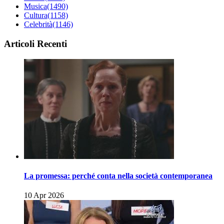
Musica
(1490)
Cultura
(1158)
Celebrità
(1146)
Articoli Recenti
La promessa: perché conta nella società contemporanea
10 Apr 2026