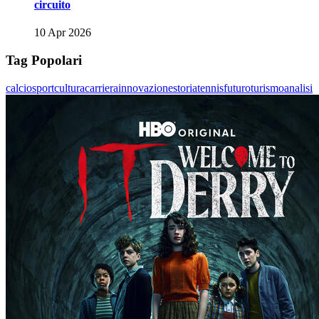
circuito
10 Apr 2026
Tag Popolari
calcio
sport
cultura
carriera
innovazione
storia
tennis
futuro
turismo
analisi