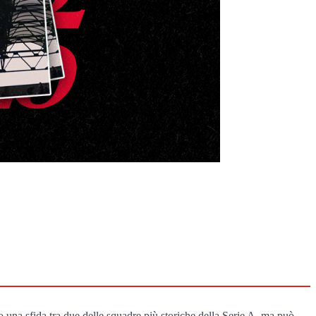
o una sfida tra due delle squadre più storiche della Serie A, ma può