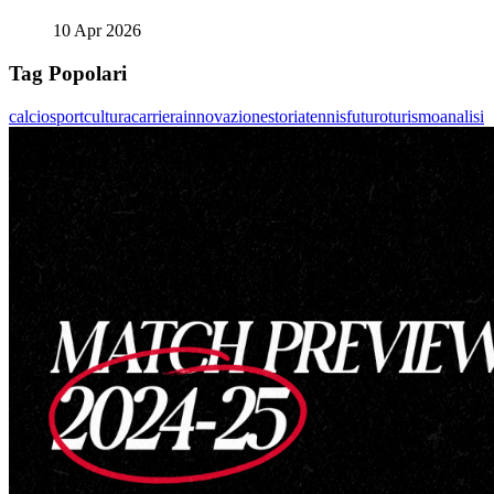
10 Apr 2026
Tag Popolari
calcio
sport
cultura
carriera
innovazione
storia
tennis
futuro
turismo
analisi