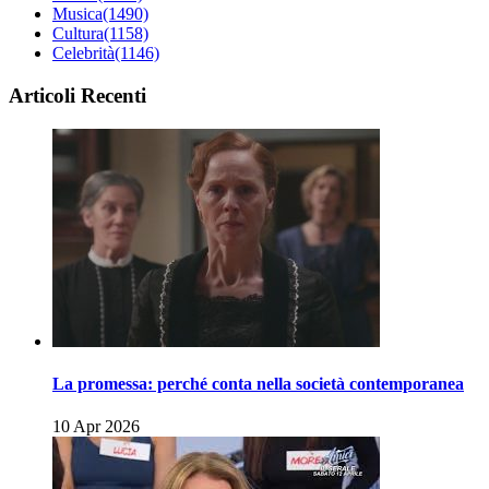
Musica
(1490)
Cultura
(1158)
Celebrità
(1146)
Articoli Recenti
La promessa: perché conta nella società contemporanea
10 Apr 2026