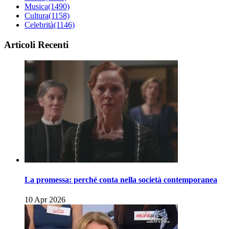
Musica
(1490)
Cultura
(1158)
Celebrità
(1146)
Articoli Recenti
La promessa: perché conta nella società contemporanea
10 Apr 2026