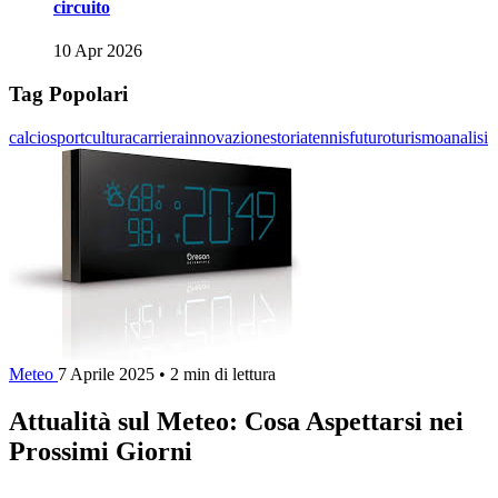
circuito
10 Apr 2026
Tag Popolari
calcio
sport
cultura
carriera
innovazione
storia
tennis
futuro
turismo
analisi
Meteo
7 Aprile 2025
•
2 min di lettura
Attualità sul Meteo: Cosa Aspettarsi nei
Prossimi Giorni